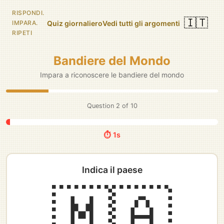
RISPONDI.
🇮🇹
Quiz giornaliero
Vedi tutti gli argomenti
IMPARA.
RIPETI
Bandiere del Mondo
Impara a riconoscere le bandiere del mondo
Question
3
of
10
⏱️ 5s
Indica il paese
🇸🇰