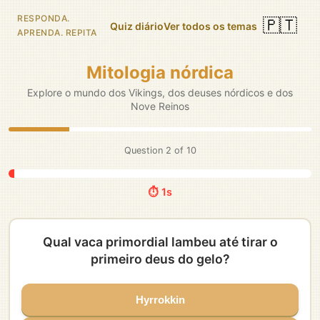
RESPONDA.
🇵🇹
Quiz diário
Ver todos os temas
APRENDA. REPITA
Mitologia nórdica
Explore o mundo dos Vikings, dos deuses nórdicos e dos
Nove Reinos
Question
3
of
10
⏱️ 5s
Que criatura Thor mata no Ragnarök antes de
morrer?
Nidhogg