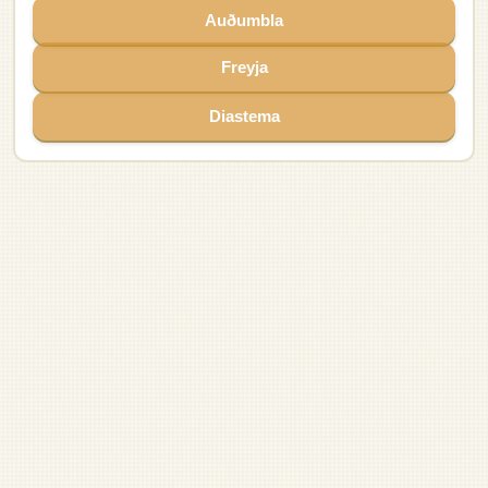
Fenrir
Jörmungandr
Surtur