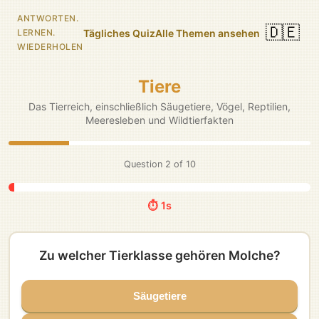
ANTWORTEN.
🇩🇪
Tägliches Quiz
Alle Themen ansehen
LERNEN.
WIEDERHOLEN
Tiere
Das Tierreich, einschließlich Säugetiere, Vögel, Reptilien,
Meeresleben und Wildtierfakten
Question
3
of
10
⏱️ 5s
Was für ein Tier ist ein Bonobo?
Menschenaffe