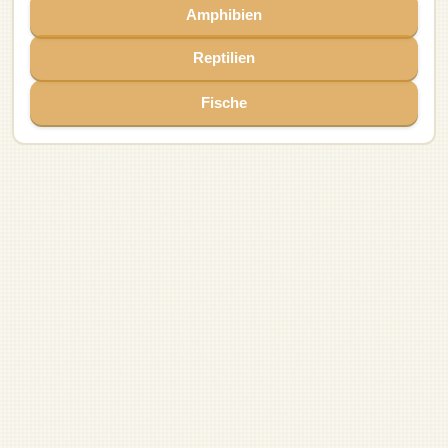
Wildkatze
Löwe
Papagei