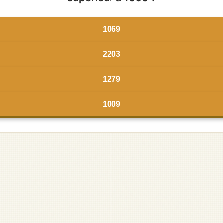
1069
2203
1279
1009