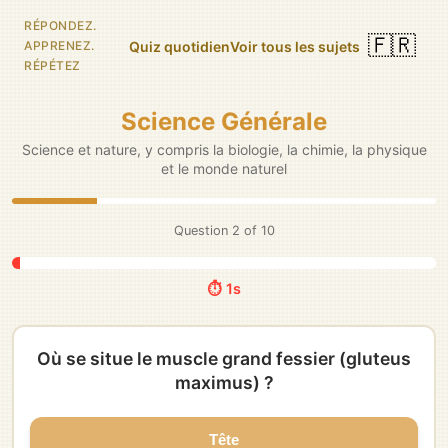
RÉPONDEZ.
🇫🇷
Quiz quotidien
Voir tous les sujets
APPRENEZ.
RÉPÉTEZ
Science Générale
Science et nature, y compris la biologie, la chimie, la physique
et le monde naturel
Question
3
of
10
⏱️ 5s
Lequel des vaisseaux sanguins suivants
transporte du sang désoxygéné ?
Artère pulmonaire