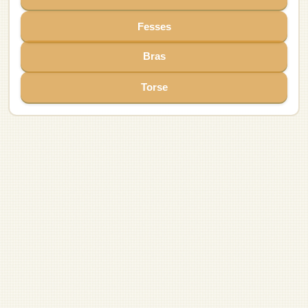
Veine pulmonaire
Aorte
Artère coronaire