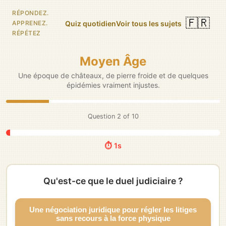
RÉPONDEZ.
🇫🇷
Quiz quotidien
Voir tous les sujets
APPRENEZ.
RÉPÉTEZ
Moyen Âge
Une époque de châteaux, de pierre froide et de quelques
épidémies vraiment injustes.
Question
3
of
10
⏱️ 5s
Quel est le terme médiéval pour une
résidence urbaine en pierre, solide et
défendable, souvent possédée par des
nobles ?